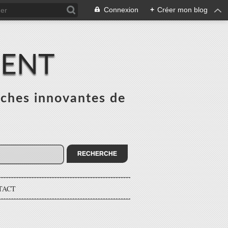
Connexion
+
Créer mon blog
MENT
ches innovantes de
s
TACT