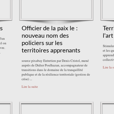
s
Officier de la paix le :
Terr
nouveau nom des
l'ar
d'un
policiers sur les
el on
Stimuler
vre.
territoires apprenants
et les q
.
apprendr
collecti
source pixabay Entretien par Denis Cristol, mené
auprès de Didier Poulhazan, accompagnateur de
Lire la 
transitions dans le domaine de la tranquillité
publique et de la résilience territoriale (gestion de
crise) ...
Lire la suite