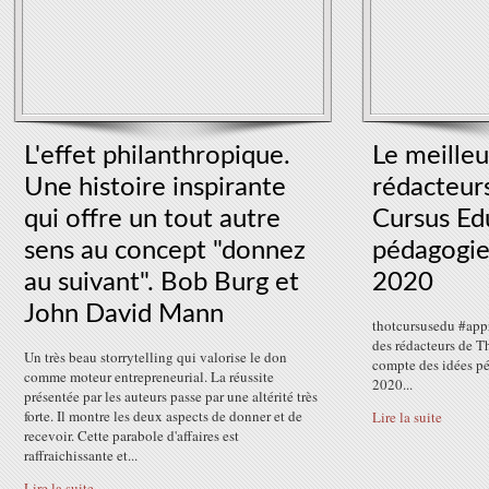
L'effet philanthropique.
Le meilleu
Une histoire inspirante
rédacteur
qui offre un tout autre
Cursus Ed
sens au concept "donnez
pédagogie
au suivant". Bob Burg et
2020
John David Mann
thotcursusedu #app
des rédacteurs de T
Un très beau storrytelling qui valorise le don
compte des idées p
comme moteur entrepreneurial. La réussite
2020...
présentée par les auteurs passe par une altérité très
forte. Il montre les deux aspects de donner et de
Lire la suite
recevoir. Cette parabole d'affaires est
raffraichissante et...
Lire la suite