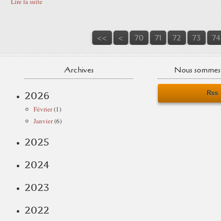
Lire la suite
10
20
30
40
50
60
<<
<
70
71
72
73
74
Archives
Nous sommes 
Rss
2026
Février
(1)
Janvier
(6)
2025
2024
2023
2022