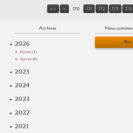
100
110
120
130
140
150
160
<<
<
170
171
172
173
174
Archives
Nous sommes 
Rss
2026
Février
(1)
Janvier
(6)
2025
2024
2023
2022
2021