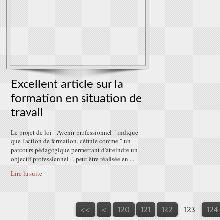
Excellent article sur la
formation en situation de
travail
Le projet de loi " Avenir professionnel " indique
que l'action de formation, définie comme " un
parcours pédagogique permettant d'atteindre un
objectif professionnel ", peut être réalisée en ...
Lire la suite
100
110
<<
<
120
121
122
123
124