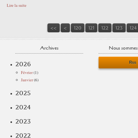
Lire la suite
100
110
<<
<
120
121
122
123
124
Archives
Nous sommes 
Rss
2026
Février
(1)
Janvier
(6)
2025
2024
2023
2022