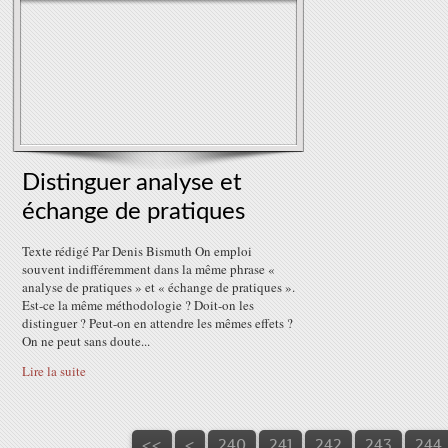
Distinguer analyse et
échange de pratiques
Texte rédigé Par Denis Bismuth On emploi
souvent indifféremment dans la même phrase «
analyse de pratiques » et « échange de pratiques ».
Est-ce la même méthodologie ? Doit-on les
distinguer ? Peut-on en attendre les mêmes effets ?
On ne peut sans doute...
Lire la suite
200
210
220
230
<<
<
240
241
242
243
244