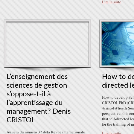
Lire la suite
L’enseignement des
How to de
sciences de gestion
directed l
s’oppose-t-il à
How to develop Sel
l’apprentissage du
CRISTOL PhD (CREF
4cristol@free.fr S
management? Denis
perspective, this c
that self-directed le
CRISTOL
for the training of m
Au sein du numéro 37 dela Revue internationale
Lire la suite