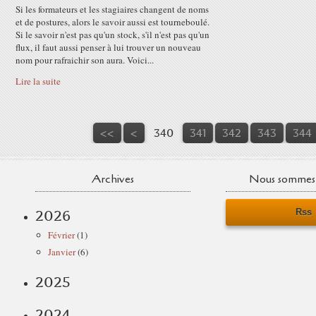
Si les formateurs et les stagiaires changent de noms
et de postures, alors le savoir aussi est tourneboulé.
Si le savoir n'est pas qu'un stock, s'il n'est pas qu'un
flux, il faut aussi penser à lui trouver un nouveau
nom pour rafraichir son aura. Voici...
Lire la suite
300
310
320
330
<<
<
340
341
342
343
344
Archives
Nous sommes 
Rss
2026
Février
(1)
Janvier
(6)
2025
2024