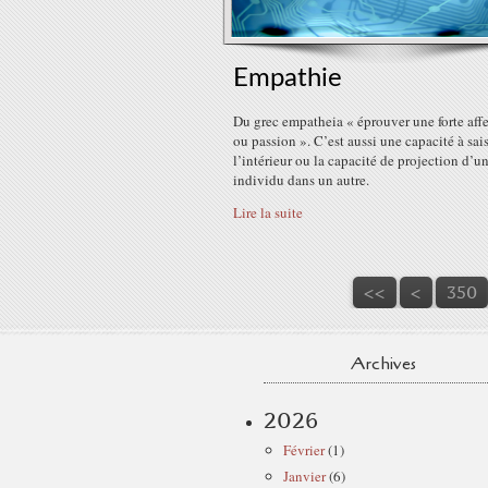
Empathie
Du grec empatheia « éprouver une forte aff
ou passion ». C’est aussi une capacité à sais
l’intérieur ou la capacité de projection d’u
individu dans un autre.
Lire la suite
300
310
320
330
340
<<
<
350
Archives
2026
Février
(1)
Janvier
(6)