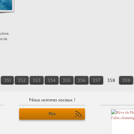
ection
ir de
n
351
352
353
354
355
356
357
358
359
Nous sommes sociaux !
Rss