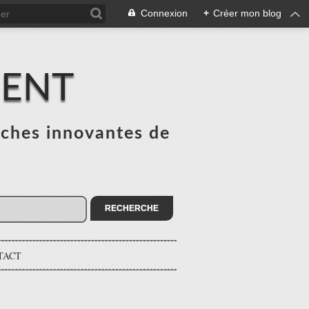
Connexion
+
Créer mon blog
MENT
ches innovantes de
s
TACT