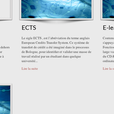
ECTS
E-le
Le sigle ECTS , est l’abréviation du terme anglais
Contenu
European Credits Transfer System. Ce système de
s'appuya
 dehors
transfert de crédit a été imaginé dans le processus
Fonctio
ur
de Bologne, pour identifier et valider une masse de
large va
se à
travail réalisé par un étudiant dans quelque
du CD-R
université...
ordinate
Lire la suite
Lire la 