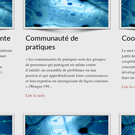
nte
Communauté de
Coo
pratiques
rritoire
Le mot 
rmet
partir d
« les communautés de pratiques sont des groupes
coopétit
de personnes qui partagent un même centre
au
concurre
d’intérêt, un ensemble de problèmes ou une
e)
dévelo
passion et qui approfondissent leurs connaissances
dans un 
et leur expertise en interagissant de façon continue
» (Wenger 199...
Lire la 
Lire la suite