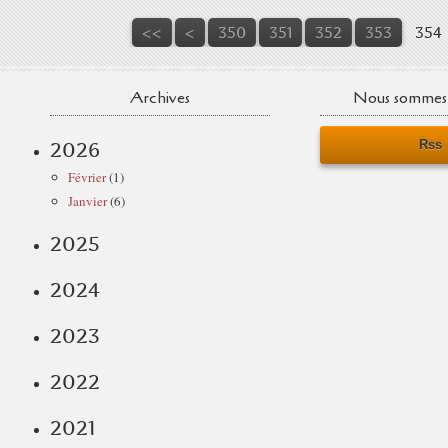
300
310
320
330
340
<<
<
350
351
352
353
354
Archives
Nous sommes 
Rss
2026
Février
(1)
Janvier
(6)
2025
2024
2023
2022
2021