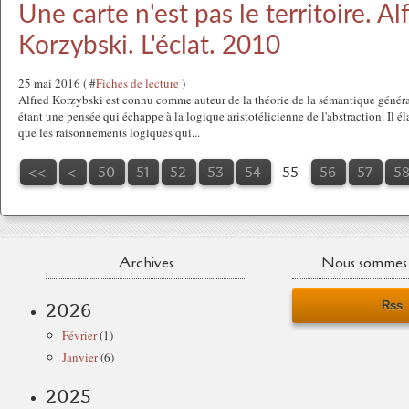
Une carte n'est pas le territoire. Al
Korzybski. L'éclat. 2010
25 mai 2016 ( #
Fiches de lecture
)
Alfred Korzybski est connu comme auteur de la théorie de la sémantique généra
étant une pensée qui échappe à la logique aristotélicienne de l'abstraction. Il él
que les raisonnements logiques qui...
10
20
30
40
<<
<
50
51
52
53
54
55
56
57
5
Archives
Nous sommes 
Rss
2026
Février
(1)
Janvier
(6)
2025