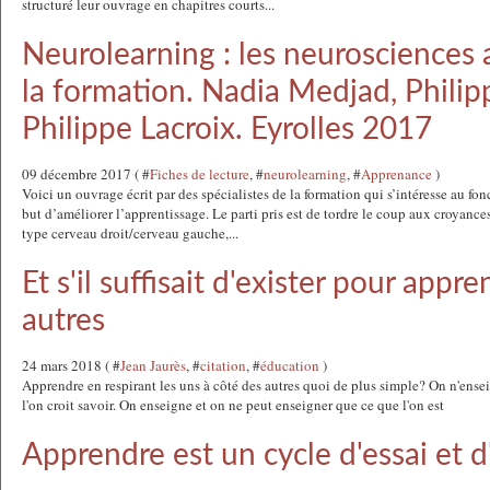
structuré leur ouvrage en chapitres courts...
Neurolearning : les neurosciences 
la formation. Nadia Medjad, Philipp
Philippe Lacroix. Eyrolles 2017
09 décembre 2017 ( #
Fiches de lecture
, #
neurolearning
, #
Apprenance
)
Voici un ouvrage écrit par des spécialistes de la formation qui s’intéresse au f
but d’améliorer l’apprentissage. Le parti pris est de tordre le coup aux croyan
type cerveau droit/cerveau gauche,...
Et s'il suffisait d'exister pour appr
autres
24 mars 2018 ( #
Jean Jaurès
, #
citation
, #
éducation
)
Apprendre en respirant les uns à côté des autres quoi de plus simple? On n'ensei
l'on croit savoir. On enseigne et on ne peut enseigner que ce que l'on est
Apprendre est un cycle d'essai et d