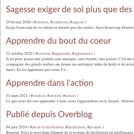
Sagesse exiger de soi plus que des
29 février 2020 ( #
citation
, #
confucius
, #
sagesse
)
Exige beaucoup de toi-même et attends peu des autres. Ainsi beaucoup d'ennuis
Apprendre du bout du coeur
22 octobre 2020 ( #
citation
, #
apprendre
, #
apprenance
)
Je ne peux passer une journée sans musique, sans beauté, sans poésie. C'est ma 
compagnie des grands maîtres me donne un sentiment infini de fierté et de recon
merci. En les apprenant par coeur. Ce...
Apprendre dans l'action
31 mars 2021 ( #
citation
, #
aristote
, #
action
)
Ce que nous devons apprendre à faire, nous l'apprendrons en le faisant. Aristote
Publié depuis Overblog
04 juin 2024 ( #
art de la facilitation
, #
facilitation
, #
posture
)
Bonjour Voici le neuvième élément de la posture de facilitateur en intelligence c