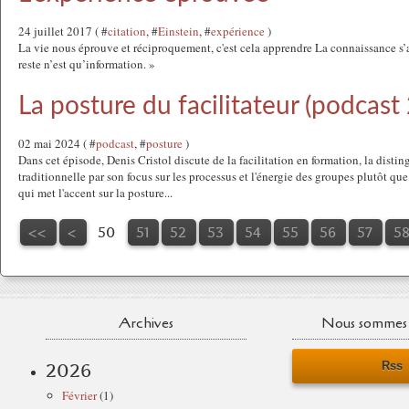
24 juillet 2017 ( #
citation
, #
Einstein
, #
expérience
)
La vie nous éprouve et réciproquement, c'est cela apprendre La connaissance s’a
reste n’est qu’information. »
La posture du facilitateur (podcast 
02 mai 2024 ( #
podcast
, #
posture
)
Dans cet épisode, Denis Cristol discute de la facilitation en formation, la disti
traditionnelle par son focus sur les processus et l'énergie des groupes plutôt que
qui met l'accent sur la posture...
10
20
30
40
<<
<
50
51
52
53
54
55
56
57
5
Archives
Nous sommes 
Rss
2026
Février
(1)