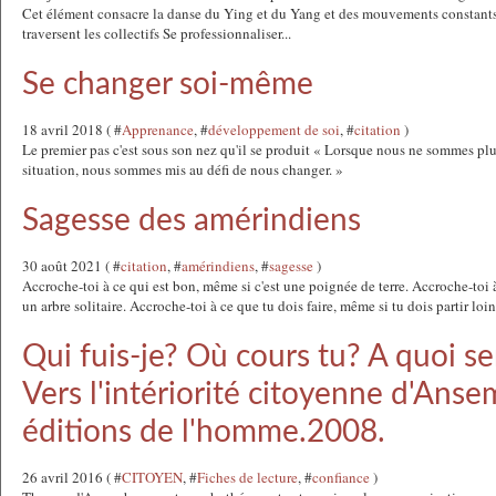
Cet élément consacre la danse du Ying et du Yang et des mouvements constants 
traversent les collectifs Se professionnaliser...
Se changer soi-même
18 avril 2018 ( #
Apprenance
, #
développement de soi
, #
citation
)
Le premier pas c'est sous son nez qu'il se produit « Lorsque nous ne sommes pl
situation, nous sommes mis au défi de nous changer. »
Sagesse des amérindiens
30 août 2021 ( #
citation
, #
amérindiens
, #
sagesse
)
Accroche-toi à ce qui est bon, même si c'est une poignée de terre. Accroche-toi à
un arbre solitaire. Accroche-toi à ce que tu dois faire, même si tu dois partir loin 
Qui fuis-je? Où cours tu? A quoi s
Vers l'intériorité citoyenne d'Ans
éditions de l'homme.2008.
26 avril 2016 ( #
CITOYEN
, #
Fiches de lecture
, #
confiance
)