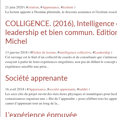
21 juin 2020 ( #
citation
, #
Apprenance
, #
écriture
)
La lecture apporte à l'homme plénitude, le discours assurance et l'écriture exact
COLLIGENCE. (2016), Intelligence c
leadership et bien commun. Editio
Michel
13 janvier 2018 ( #
Fiches de lecture
, #
intelligence collective
, #
Leadership
)
Cet ouvrage est le fruit d’un collectif de coachs et de consultants qui s’intéressen
essayent à partir de leurs expériences singulières, non pas de définir le concept 
expérience sensible une prise...
Société apprenante
16 avril 2018 ( #
Apprenance
, #
société apprenante
, #
taddéi
)
Les axes clés du projet ouvrir des tiers-lieux physiques et numériques pour faci
connaissances organiser une « fête de l’apprendre » pour célébrer tous les appr
carnet d’apprenant tout au long de la...
L'expérience éprouvée