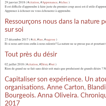
29 janvier 2018 ( #
citation
, #
Apprenance
, #
échec
)
Il est difficile d'apprendre à faire juste du premier coup aussi est-il utile d'app
Apprenez à échouer ou vous échouerez à apprendre.
Ressourçons nous dans la nature 
sur soi
27 décembre 2017 ( #
cit
, #
tao
, #
sagesse
)
Et si nous arrivions enfin à nous ralentir? La nature ne se presse pas et pourtant
Tout près du désir
02 juillet 2018 ( #
citation
, #
Désir
, #
but
)
Rien de grand ne se fait sans désir soit mais que produisent de grands désirs ? N
Capitaliser son expérience. Un ato
organisations. Anne Carton, Bland
Bourgeois. Anna Oliveira. Chroniqu
2017