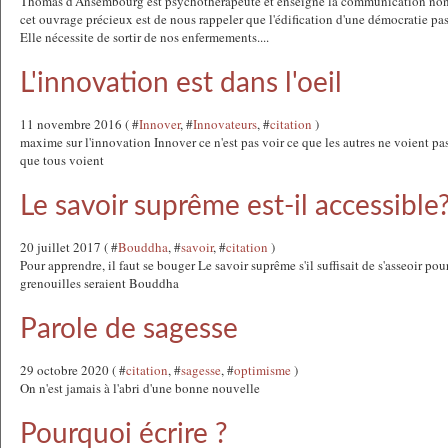
Thomas d'Ansembourg est psychothérapeute et enseigne la communication non
cet ouvrage précieux est de nous rappeler que l'édification d'une démocratie pas
Elle nécessite de sortir de nos enfermements....
L'innovation est dans l'oeil
11 novembre 2016 ( #
Innover
, #
Innovateurs
, #
citation
)
maxime sur l'innovation Innover ce n'est pas voir ce que les autres ne voient p
que tous voient
Le savoir suprême est-il accessible
20 juillet 2017 ( #
Bouddha
, #
savoir
, #
citation
)
Pour apprendre, il faut se bouger Le savoir suprême s'il suffisait de s'asseoir pour
grenouilles seraient Bouddha
Parole de sagesse
29 octobre 2020 ( #
citation
, #
sagesse
, #
optimisme
)
On n'est jamais à l'abri d'une bonne nouvelle
Pourquoi écrire ?